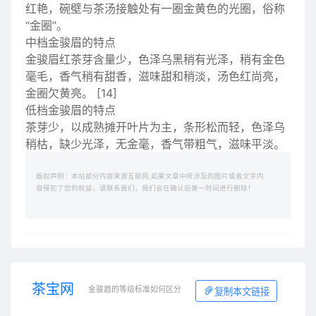
红艳，碗壁与茶汤接触处有一圈金黄色的光圈，俗称
“金圈”。
中档金骏眉的特点
金骏眉红茶芽含量少，色泽乌黑稍有光泽，稍有金色
毫毛，香气稍有甜香，滋味甜和稍淡，汤色红尚亮，
金圈欠黄亮。 [14]
低档金骏眉的特点
茶芽少，以成熟摊开叶片为主，条形松而轻，色泽乌
稍枯，缺少光泽，无金毫，香气带粗气，滋味平淡。
版权声明：本站部分内容来源互联网,如果文章中所涉及的图片或者文字内
容侵犯了您的权益，请联系我们，我们会在确认后第一时间进行删除！
茶宝网
金骏眉的等级标准如何区分
复制本文链接