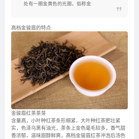
处有一圈金黄色的光圈，俗称金
高档金骏眉的特点
金骏眉红茶茶芽
含量高，小叶种红茶条形细紧，大叶种红茶肥壮紧
实，色泽乌黑有油光，茶条上金色毫毛较多，香气甜
香浓郁，滋味甜醇鲜爽，高档金骏眉红茶冲泡后汤色