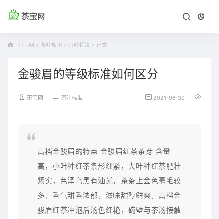
茶宝网
>
茶叶知识
>
茶叶标准
>
正文
金骏眉的等级标准如何区分
茶宝网
茶叶标准
2021-06-30
高档金骏眉的特点 金骏眉红茶茶芽 含量
高，小叶种红茶条形细紧，大叶种红茶肥壮
紧实，色泽乌黑有油光，茶条上金色毫毛较
多，香气甜香浓郁，滋味甜醇鲜爽，高档金
骏眉红茶冲泡后汤色红艳，碗壁与茶汤接触